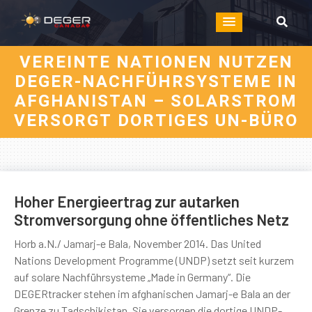
VEREINTE NATIONEN NUTZEN
DEGER-NACHFÜHRSYSTEME IN
AFGHANISTAN – SOLARSTROM
VERSORGT DORTIGES UN-BÜRO
Hoher Energieertrag zur autarken
Stromversorgung ohne öffentliches Netz
Horb a.N./ Jamarj-e Bala, November 2014. Das United
Nations Development Programme (
UNDP
) setzt seit kurzem
auf solare Nachführsysteme „Made in Germany“. Die
DEGERtracker stehen im afghanischen Jamarj-e Bala an der
Grenze zu Tadschikistan. Sie versorgen die dortige UNDP-