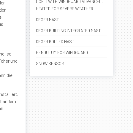
CCB III WITH WINDGUARD ADVANCED,
den
HEATED FOR SEVERE WEATHER
der
e
DEGER MAST
us
DEGER BUILDING INTEGRATED MAST
DEGER BOLTED MAST
PENDULUM FOR WINDGUARD
me, so
icher und
SNOW SENSOR
d
enn die
stalliert.
 Ländern
it