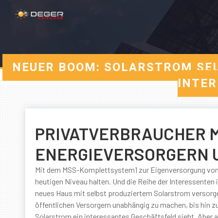
NEUER BOOM: SOLARSTROM SE
INTER
PRIVATVERBRAUCHER M
ENERGIEVERSORGERN 
Mit dem MSS-Komplettsystem1 zur Eigenversorgung von 
heutigen Niveau halten. Und die Reihe der Interessenten 
neues Haus mit selbst produziertem Solarstrom versorgen 
öffentlichen Versorgern unabhängig zu machen, bis hin z
Solarstrom ein interessantes Geschäftsfeld sieht. Aber