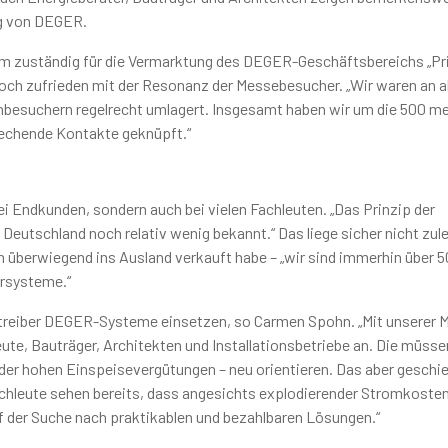
ng von DEGER.
em zuständig für die Vermarktung des DEGER-Geschäftsbereichs „Pr
hoch zufrieden mit der Resonanz der Messebesucher. „Wir waren an al
besuchern regelrecht umlagert. Insgesamt haben wir um die 500 me
prechende Kontakte geknüpft.“
ei Endkunden, sondern auch bei vielen Fachleuten. „Das Prinzip der
utschland noch relativ wenig bekannt.“ Das liege sicher nicht zule
überwiegend ins Ausland verkauft habe – „wir sind immerhin über 
hrsysteme.“
kbetreiber DEGER-Systeme einsetzen, so Carmen Spohn. „Mit unserer 
eute, Bauträger, Architekten und Installationsbetriebe an. Die müsse
der hohen Einspeisevergütungen – neu orientieren. Das aber geschie
hleute sehen bereits, dass angesichts explodierender Stromkosten 
f der Suche nach praktikablen und bezahlbaren Lösungen.“