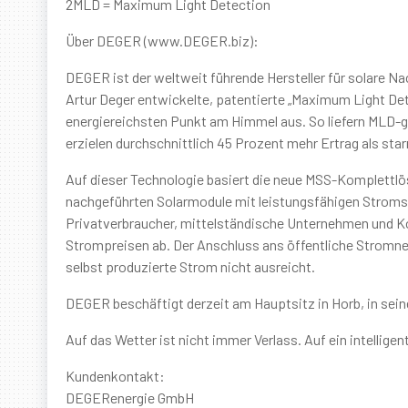
2MLD = Maximum Light Detection
Über DEGER (www.DEGER.biz):
DEGER ist der weltweit führende Hersteller für solare N
Artur Deger entwickelte, patentierte „Maximum Light De
energiereichsten Punkt am Himmel aus. So liefern MLD-g
erzielen durchschnittlich 45 Prozent mehr Ertrag als star
Auf dieser Technologie basiert die neue MSS-Komplettl
nachgeführten Solarmodule mit leistungsfähigen Strom
Privatverbraucher, mittelständische Unternehmen und K
Strompreisen ab. Der Anschluss ans öffentliche Stromnetz
selbst produzierte Strom nicht ausreicht.
DEGER beschäftigt derzeit am Hauptsitz in Horb, in seine
Auf das Wetter ist nicht immer Verlass. Auf ein intell
Kundenkontakt:
DEGERenergie GmbH