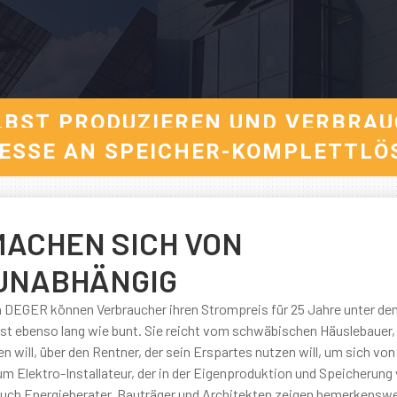
LBST PRODUZIEREN UND VERBRAU
ESSE AN SPEICHER-KOMPLETTLÖ
ACHEN SICH VON
UNABHÄNGIG
DEGER können Verbraucher ihren Strompreis für 25 Jahre unter de
ist ebenso lang wie bunt. Sie reicht vom schwäbischen Häuslebauer, 
will, über den Rentner, der sein Erspartes nutzen will, um sich von
um Elektro-Installateur, der in der Eigenproduktion und Speicherung
 auch Energieberater, Bauträger und Architekten zeigen bemerkensw