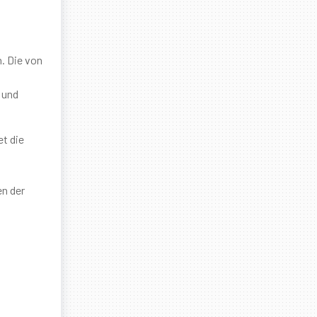
. Die von
 und
t die
en der