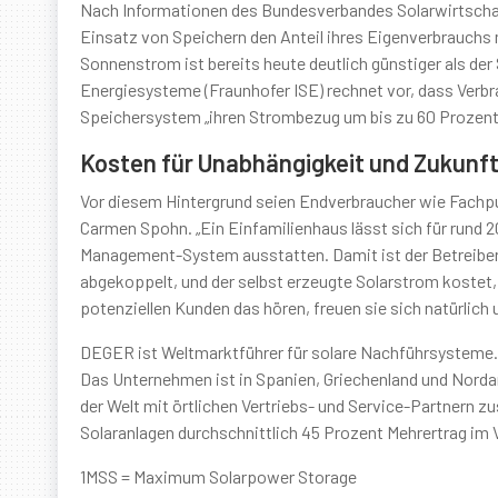
Nach Informationen des Bundesverbandes Solarwirtschaf
Einsatz von Speichern den Anteil ihres Eigenverbrauchs 
Sonnenstrom ist bereits heute deutlich günstiger als der
Energiesysteme (Fraunhofer ISE) rechnet vor, dass Verb
Speichersystem „ihren Strombezug um bis zu 60 Prozent
Kosten für Unabhängigkeit und Zukunft
Vor diesem Hintergrund seien Endverbraucher wie Fachp
Carmen Spohn. „Ein Einfamilienhaus lässt sich für rund 
Management-System ausstatten. Damit ist der Betreiber
abgekoppelt, und der selbst erzeugte Solarstrom kostet,
potenziellen Kunden das hören, freuen sie sich natürlich 
DEGER ist Weltmarktführer für solare Nachführsysteme. 
Das Unternehmen ist in Spanien, Griechenland und Nordam
der Welt mit örtlichen Vertriebs- und Service-Partnern
Solaranlagen durchschnittlich 45 Prozent Mehrertrag im Ve
1MSS = Maximum Solarpower Storage