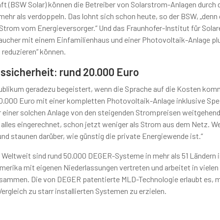
t (BSW Solar) können die Betreiber von Solarstrom-Anlagen durch 
mehr als verdoppeln. Das lohnt sich schon heute, so der BSW, „denn 
 Strom vom Energieversorger.“ Und das Fraunhofer-Institut für Solar
raucher mit einem Einfamilienhaus und einer Photovoltaik-Anlage pl
 reduzieren“ können.
ssicherheit: rund 20.000 Euro
ublikum geradezu begeistert, wenn die Sprache auf die Kosten kom
20.000 Euro mit einer kompletten Photovoltaik-Anlage inklusive Spe
 einer solchen Anlage von den steigenden Strompreisen weitgehen
 alles eingerechnet, schon jetzt weniger als Strom aus dem Netz. W
und staunen darüber, wie günstig die private Energiewende ist.“
Weltweit sind rund 50.000 DEGER-Systeme in mehr als 51 Ländern in
erika mit eigenen Niederlassungen vertreten und arbeitet in vielen
 zusammen. Die von DEGER patentierte MLD-Technologie erlaubt es, m
rgleich zu starr installierten Systemen zu erzielen.