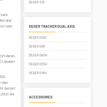
DEGER S15
ivate
len drei
ist sehr
DEGER TRACKER DUAL AXIS
DEGER D100
DEGER D80
DEGER D60H
tzt daran,
50 Ländern
DEGER D25H
DEGER D18H
MSS-
n das
ht derzeit
jetzt die
ACCESSORIES