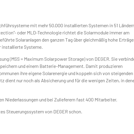
achführsysteme mit mehr 50.000 installierten Systemen in 51 Ländern
tection“- oder MLD-Technologie richtet die Solarmodule immer am
eführte Solaranlagen den ganzen Tag über gleichmäßig hohe Erträge
r installierte Systeme.
ösung (MSS = Maximum Solarpower Storage) von DEGER. Sie verbinde
speichern und einem Batterie-Management. Damit produzieren
ommunen ihre eigene Solarenergie und koppeln sich von steigenden
 dient nur noch als Absicherung und für die wenigen Zeiten, in den
n Niederlassungen und bei Zulieferern fast 400 Mitarbeiter.
igentes Steuerungssystem von DEGER schon.