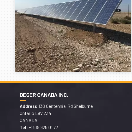
DEGER CANADA INC.
130 Centennial Rd Shelburne
Address:
Ontario L9V 2Z4
CANADA
+1 519 925 01 77
Tel: