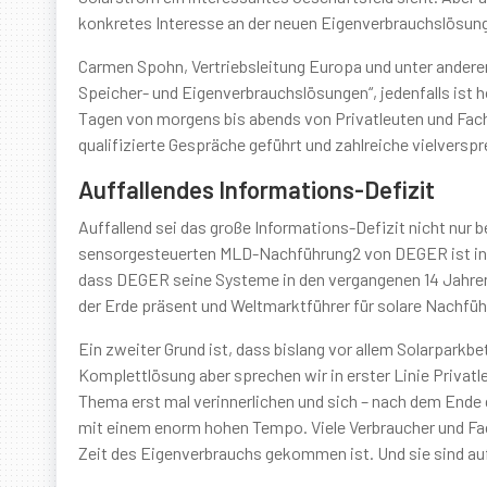
konkretes Interesse an der neuen Eigenverbrauchslösu
Carmen Spohn, Vertriebsleitung Europa und unter ander
Speicher- und Eigenverbrauchslösungen“, jedenfalls ist 
Tagen von morgens bis abends von Privatleuten und Fach
qualifizierte Gespräche geführt und zahlreiche vielvers
Auffallendes Informations-Defizit
Auffallend sei das große Informations-Defizit nicht nur b
sensorgesteuerten MLD-Nachführung2 von DEGER ist in De
dass DEGER seine Systeme in den vergangenen 14 Jahren 
der Erde präsent und Weltmarktführer für solare Nachfü
Ein zweiter Grund ist, dass bislang vor allem Solarpar
Komplettlösung aber sprechen wir in erster Linie Privatl
Thema erst mal verinnerlichen und sich – nach dem Ende 
mit einem enorm hohen Tempo. Viele Verbraucher und Fac
Zeit des Eigenverbrauchs gekommen ist. Und sie sind au