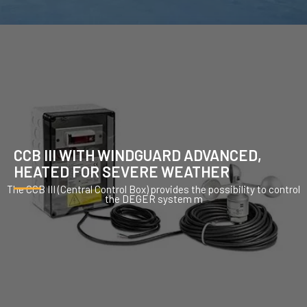
CCB III WITH WINDGUARD ADVANCED,
HEATED FOR SEVERE WEATHER
The CCB III (Central Control Box) provides the possibility to control
the DEGER system m