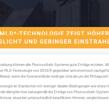
 MLD*-TECHNOLOGIE ZEIGT HÖHER
SLICHT UND GERINGER EINSTRAH
rahlung können alle Photovoltaik-Systeme gute Erträge erzielen. Al
il der MLD-Technologie von DEGER gegenüber astronomisch nachgefü
bend, wenn die Sonnenstände niedriger sind als um die Mittagszeit
nologie an Standorten mit weniger idealen Bedingungen wie etwa in
ände dämpfen hier naturgemäß die Erträge von Photovoltaik-System
ltnisse, etwa bei unterschiedlich bewölktem Himmel, vergleichswe