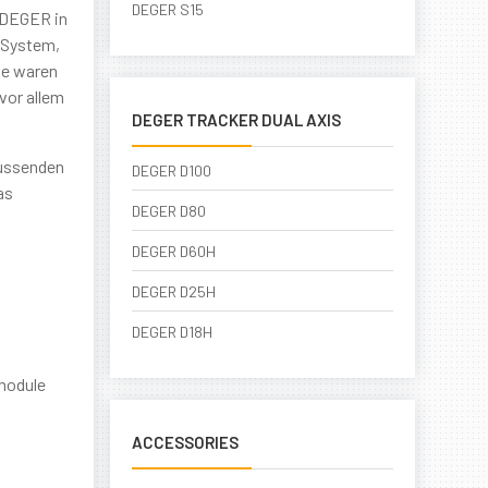
DEGER S15
n DEGER in
s System,
me waren
vor allem
DEGER TRACKER DUAL AXIS
lussenden
DEGER D100
as
DEGER D80
DEGER D60H
DEGER D25H
DEGER D18H
rmodule
ACCESSORIES