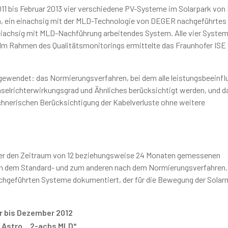
011 bis Februar 2013 vier verschiedene PV-Systeme im Solarpark vo
hen, ein einachsig mit der MLD-Technologie von DEGER nachgeführte
iachsig mit MLD-Nachführung arbeitendes System. Alle vier Syste
 Im Rahmen des Qualitätsmonitorings ermittelte das Fraunhofer ISE 
ewendet: das Normierungsverfahren, bei dem alle leistungsbeeinf
hselrichterwirkungsgrad und Ähnliches berücksichtigt werden, und d
echnerischen Berücksichtigung der Kabelverluste ohne weitere
 über den Zeitraum von 12 beziehungsweise 24 Monaten gemessenen
ach dem Standard- und zum anderen nach dem Normierungsverfahren.
achgeführten Systeme dokumentiert, der für die Bewegung der Sola
r bis Dezember 2012
 Astro
2-achs MLD*