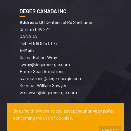
DEGER CANADA INC.
130 Centennial Rd Shelburne
Address:
Ontario L9V 2Z4
CANADA
+1 519 925 01 77
Tel:
E-Mail:
Sales: Robert Wray
r.wray@degerenergie.com
Parts: Sean Armstrong
s.armstrong@degerenergie.com
Service: William Sawyer
w.sawyer@degerenergie.com
By using this website you accept your privacy policy
concerning the use of cookies.
ACCEPT
Copyrights © 2026 DEGERENERGIE GMBH & CO. KG