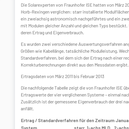
Die Solarexperten von Fraunhofer ISE hatten von März 2
Horb-Rexingen verglichen: starr installierte Modulfläc
ein zweiachsig astronomisch nachgeführtes und ein zwe
mit Modulen gleicher Anzahl und gleichen Typs bestückt.
deren Ertrag und Eigenverbrauch.
Es wurden zwei verschiedene Auswertungsverfahren ang
Größen wie Kabellänge, tatsächliche Modulleistung, Wec
Standardverfahren, bei dem sich der Ertrag nach einer r
Korrekturberechnungen direkt aus den Messdaten ergibt.
Ertragsdaten von März 2011 bis Februar 2013
Die nachfolgende Tabelle zeigt die von Fraunhofer ISE
Ertragswerte der vier verglichenen Systeme – einmal n
Zusätzlich ist der gemessene Eigenverbrauch der drei n
anfällt.
Ertrag / Standardverfahren für den Zeitraum Janua
System
starr
1-achs MLD
2-achs