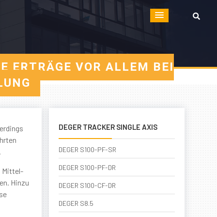
E ERTRÄGE VOR ALLEM BEI
LUNG
DEGER TRACKER SINGLE AXIS
lerdings
hrten
DEGER S100-PF-SR
.
DEGER S100-PF-DR
 Mittel-
en. Hinzu
DEGER S100-CF-DR
ise
DEGER S8.5