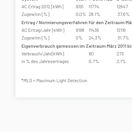
AC Ertrag 2012 [kWh]
9191
11774
12647
Zugewinn [%]
0.0%
28.1%
37.6%
Ertrag / Normierungsverfahren für den Zeitraum Mär
AC Ertrag/Jahr [kWh]
9198
11436
12116
Zugewinn [%]
0%
24.3%
31.7%
Eigenverbrauch gemessen im Zeitraum März 2011 bi
Verbrauch/Jahr[kWh]
80
273
in % des Jahresertrages
0.7%
2.1%
*MLD = Maximum Light Detection