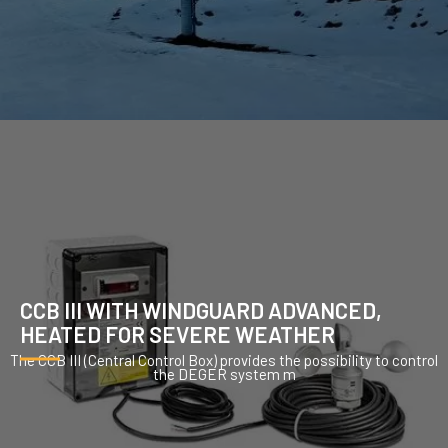
CCB III WITH WINDGUARD ADVANCED,
HEATED FOR SEVERE WEATHER
The CCB III (Central Control Box) provides the possibility to control
the DEGER system m