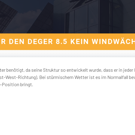
R DEN DEGER 8.5 KEIN WINDWÄC
benötigt, da seine Struktur so entwickelt wurde, dass er in jeder
 Ost-West-Richtung). Bei stürmischem Wetter ist es im Normalfall be
–Position bringt.