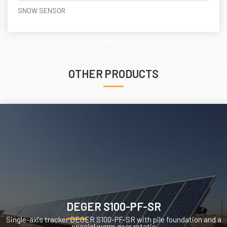
SNOW SENSOR
OTHER PRODUCTS
DEGER S100-PF-SR
Single-axis tracker DEGER S100-PF-SR with pile foundation and a
special worm gear rotatio