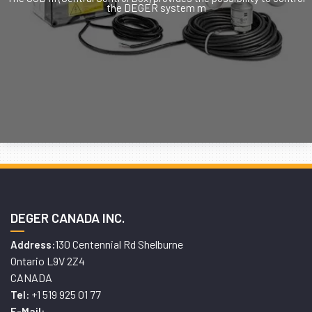
the DEGER system m
DEGER CANADA INC.
130 Centennial Rd Shelburne
Address:
Ontario L9V 2Z4
CANADA
+1 519 925 01 77
Tel:
E-Mail: