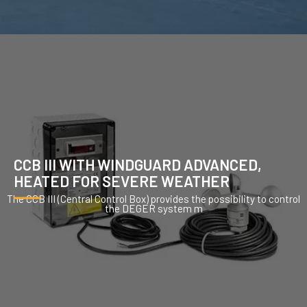
CCB III WITH WINDGUARD ADVANCED,
HEATED FOR SEVERE WEATHER
The CCB III (Central Control Box) provides the possibility to control
the DEGER system m