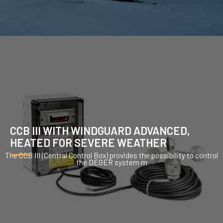
CCB III WITH WINDGUARD ADVANCED,
HEATED FOR SEVERE WEATHER
The CCB III (Central Control Box) provides the possibility to control
the DEGER system m