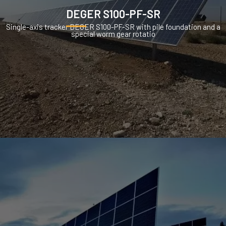
DEGER S100-PF-SR
Single-axis tracker DEGER S100-PF-SR with pile foundation and a
special worm gear rotatio