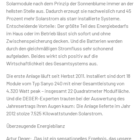
Solarmodule nach dem Prinzip der Sonnenblume immer an der
hellsten Stelle aus. Dadurch erzeugt sie nachweislich rund 45
Prozent mehr Solarstrom als starr installierte Systeme.
Entscheidende Vorteile: Der größte Teil des Energiebedarfs
im Haus oder im Betrieb lässt sich sofort und ohne
Zwischenspeicherung decken. Und die Batterien werden
durch den gleichmäßigen Stromfluss sehr schonend
aufgeladen. Beides wirkt sich positiv auf die
Wirtschaftlichkeit des Gesamtsystems aus.
Die erste Anlage läuft seit Herbst 2011. Installiert sind dort 18
Module vom Typ Sanyo 240 mit einer Gesamtleistung von
4.320 Watt peak – insgesamt 22 Quadratmeter Modulfläche.
Und die DEGER-Experten trauten bei der Auswertung des
Jahresertrags ihren Augen kaum: Die Anlage lieferte im Jahr
2012 stolze 7.525 Kilowattstunden Solarstrom.
Überzeugende Energiebilanz
Artur Deger: „Das ist ein sensationelles Ergebnis, das unsere