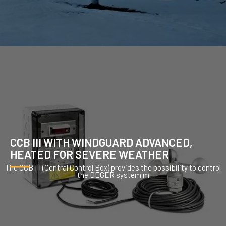
CCB III WITH WINDGUARD ADVANCED,
HEATED FOR SEVERE WEATHER
The CCB III (Central Control Box) provides the possibility to control
the DEGER system m