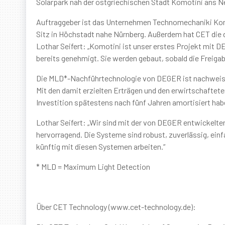
Solarpark nah der ostgriechischen Stadt Komotini ans N
Auftraggeber ist das Unternehmen Technomechaniki Kom
Sitz in Höchstadt nahe Nürnberg. Außerdem hat CET die d
Lothar Seifert: „Komotini ist unser erstes Projekt mit 
bereits genehmigt. Sie werden gebaut, sobald die Freigab
Die MLD*-Nachführtechnologie von DEGER ist nachweislic
Mit den damit erzielten Erträgen und den erwirtschaftet
Investition spätestens nach fünf Jahren amortisiert hab
Lothar Seifert: „Wir sind mit der von DEGER entwickelten
hervorragend. Die Systeme sind robust, zuverlässig, ein
künftig mit diesen Systemen arbeiten.“
* MLD = Maximum Light Detection
Über CET Technology (
www.cet-technology.de
):