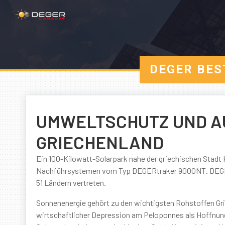
DEGER BES
UMWELTSCHUTZ UND A
GRIECHENLAND
Ein 100-Kilowatt-Solarpark nahe der griechischen Stadt
Nachführsystemen vom Typ DEGERtraker 9000NT. DEGER i
51 Ländern vertreten.
Sonnenenergie gehört zu den wichtigsten Rohstoffen Grie
wirtschaftlicher Depression am Peloponnes als Hoffnungst