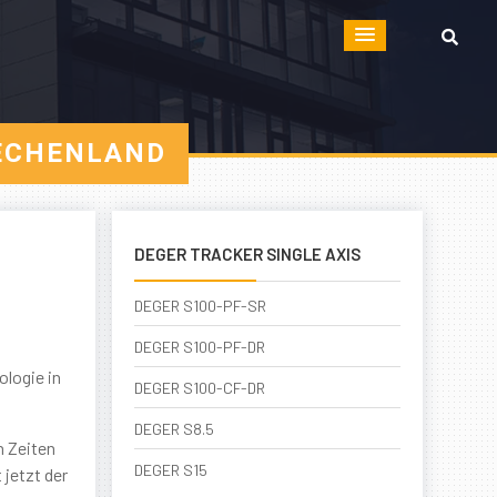
IECHENLAND
DEGER TRACKER SINGLE AXIS
DEGER S100-PF-SR
DEGER S100-PF-DR
n
logie in
DEGER S100-CF-DR
DEGER S8.5
n Zeiten
DEGER S15
 jetzt der