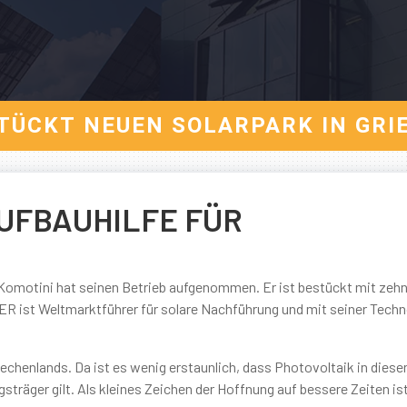
TÜCKT NEUEN SOLARPARK IN GR
UFBAUHILFE FÜR
 Komotini hat seinen Betrieb aufgenommen. Er ist bestückt mit zeh
st Weltmarktführer für solare Nachführung und mit seiner Techno
chenlands. Da ist es wenig erstaunlich, dass Photovoltaik in diese
räger gilt. Als kleines Zeichen der Hoffnung auf bessere Zeiten ist