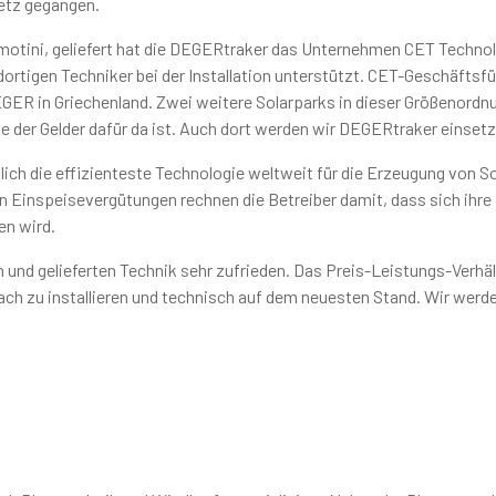
etz gegangen.
otini, geliefert hat die DEGERtraker das Unternehmen CET Techno
ortigen Techniker bei der Installation unterstützt. CET-Geschäftsfü
DEGER in Griechenland. Zwei weitere Solarparks in dieser Größenordn
e der Gelder dafür da ist. Auch dort werden wir DEGERtraker einsetz
h die effizienteste Technologie weltweit für die Erzeugung von S
en Einspeisevergütungen rechnen die Betreiber damit, dass sich ihre
en wird.
 und gelieferten Technik sehr zufrieden. Das Preis-Leistungs-Verhäl
fach zu installieren und technisch auf dem neuesten Stand. Wir werd