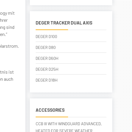
logy mit
hrer
DEGER TRACKER DUAL AXIS
ung sind
en.“
DEGER D100
olarstrom.
DEGER D80
DEGER D60H
DEGER D25H
tnis ist
en auch
DEGER D18H
ACCESSORIES
CCB III WITH WINDGUARD ADVANCED,
HEATED FOR SEVERE WEATHER