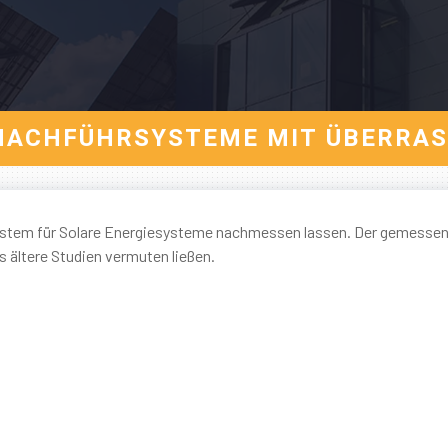
E: NACHFÜHRSYSTEME MIT ÜBERR
System für Solare Energiesysteme nachmessen lassen. Der gemesse
ls ältere Studien vermuten ließen.