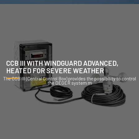
CCB III WITH WINDGUARD ADVANCED,
HEATED FOR SEVERE WEATHER
The CCB III (Central Control Box) provides the possibility to control
the DEGER system m