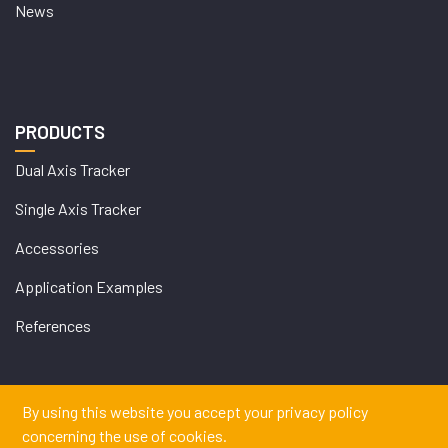
News
PRODUCTS
Dual Axis Tracker
Single Axis Tracker
Accessories
Application Examples
References
By using this website you accept your privacy policy
WEB
concerning the use of cookies.
İSTANBUL WEB TASARIM AJANSI - PENTA YAZIL
DESIGN